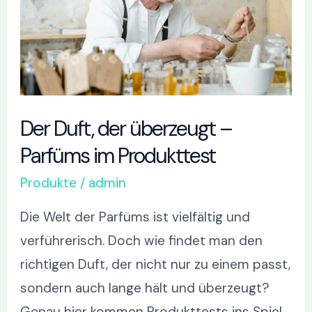
–
Parfüms
im
Produkttest
Der Duft, der überzeugt –
Parfüms im Produkttest
Produkte
/
admin
Die Welt der Parfüms ist vielfältig und
verführerisch. Doch wie findet man den
richtigen Duft, der nicht nur zu einem passt,
sondern auch lange hält und überzeugt?
Genau hier kommen Produkttests ins Spiel.