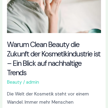
Zukunft
der
Kosmetikindustrie
ist
–
Warum Clean Beauty die
Ein
Zukunft der Kosmetikindustrie ist
Blick
– Ein Blick auf nachhaltige
auf
Trends
nachhaltige
Trends
Beauty
/
admin
Die Welt der Kosmetik steht vor einem
Wandel. Immer mehr Menschen